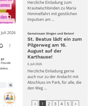
Herzliche Einladung zum
Krautwischbinden zu Maria
Himmelfahrt mit geistlichen
Impulsen am ...
m:
. Juli 2026
:
Gemeinsam Singen und Beten!
St. Beatus lädt ein zum
Pilgerweg am 16.
August auf der
Karthause!
6. Juli 2026
Herzliche Einladung gerne
auch nur zu der Andacht mit
Abschluss im Park, für alle, die
den Weg ...
Vorherige Seite
Nächste Seite
1
2
3
4
5