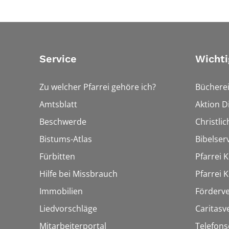
Service
Wichti
Zu welcher Pfarrei gehöre ich?
Bücherei
Amtsblatt
Aktion Di
Beschwerde
Christli
Bistums-Atlas
Bibelser
Fürbitten
Pfarrei K
Hilfe bei Missbrauch
Pfarrei K
Immobilien
Förderve
Liedvorschläge
Caritasv
Mitarbeiterportal
Telefons