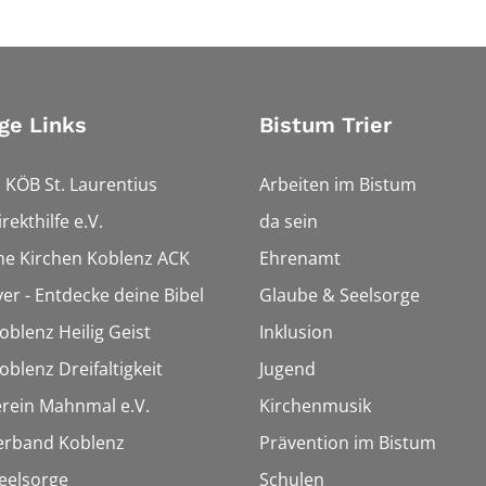
ge Links
Bistum Trier
 KÖB St. Laurentius
Arbeiten im Bistum
rekthilfe e.V.
da sein
che Kirchen Koblenz ACK
Ehrenamt
ver - Entdecke deine Bibel
Glaube & Seelsorge
oblenz Heilig Geist
Inklusion
oblenz Dreifaltigkeit
Jugend
rein Mahnmal e.V.
Kirchenmusik
erband Koblenz
Prävention im Bistum
eelsorge
Schulen