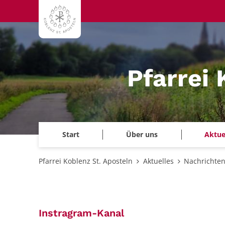
Zum Inhalt springen
Pfarrei 
Start
Über uns
Aktue
Pfarrei Koblenz St. Aposteln
Aktuelles
Nachrichte
:
Instragram-Kanal