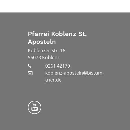
Pfarrei Koblenz St.
Aposteln
Koblenzer Str. 16
56073
Koblenz
0261 42179
koblenz-aposteln@bistum-
trier.de
Bistum Trier auf YouTube