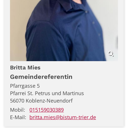
Britta
Mies
Gemeindereferentin
Pfarrgasse 5
Pfarrei St. Petrus und Martinus
56070
Koblenz-Neuendorf
Mobil:
015159030389
E-Mail:
britta.mies@bistum-trier.de