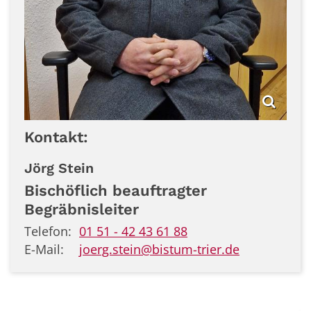
Kontakt:
Jörg
Stein
Bischöflich beauftragter
Begräbnisleiter
Telefon:
01 51 - 42 43 61 88
E-Mail:
joerg.stein@bistum-trier.de