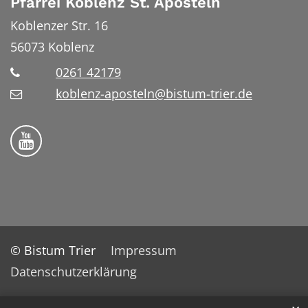
Pfarrei Koblenz St. Aposteln
Koblenzer Str. 16
56073
Koblenz
0261 42179
koblenz-aposteln@bistum-trier.de
Bistum Trier auf YouTube
© Bistum Trier
Impressum
Datenschutzerklärung