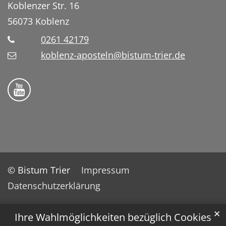
Koblenzer Str. 16
56073
Koblenz
0261 42179
koblenz-aposteln@bistum-trier.de
Bistum Trier auf YouTube
© Bistum Trier
Impressum
Datenschutzerklärung
✕
Ihre Wahlmöglichkeiten bezüglich Cookies