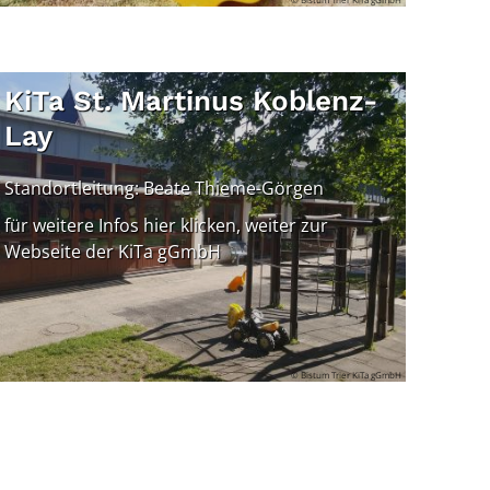
KiTa St. Martinus Koblenz-
Lay
Standortleitung: Beate Thieme-Görgen
für weitere Infos hier klicken, weiter zur
Webseite der KiTa gGmbH
© Bistum Trier KiTa gGmbH