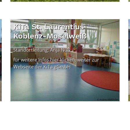
KiTa St. Laurentius
Koblenz-Moselweiß
Standortleitung: Anja Nuß
für weitere Infos hier klicken, weiter zur
Webseite der KiTa gGmbH
r
© Andrea Maßfeller