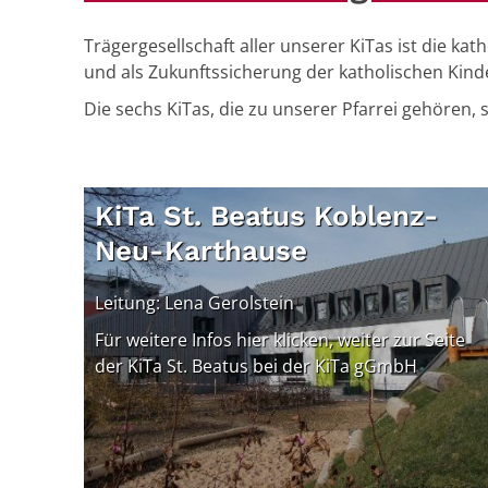
Trägergesellschaft aller unserer KiTas ist die 
und als Zukunftssicherung der katholischen Kind
Die sechs KiTas, die zu unserer Pfarrei gehören, 
KiTa St. Beatus Koblenz-
Neu-Karthause
Leitung: Lena Gerolstein
Für weitere Infos hier klicken, weiter zur Seite
der KiTa St. Beatus bei der KiTa gGmbH
© Bistum Trier KiTa gGmb