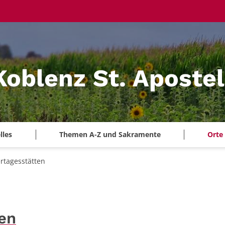
Koblenz St. Aposte
lles
Themen A-Z und Sakramente
Orte
rtagesstätten
en