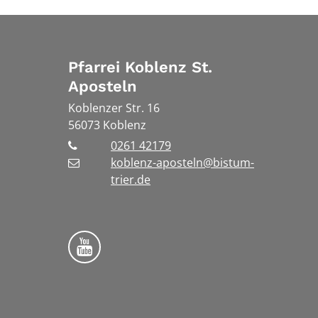
Pfarrei Koblenz St.
Aposteln
Koblenzer Str. 16
56073
Koblenz
0261 42179
koblenz-aposteln@bistum-
trier.de
Bistum Trier auf YouTube