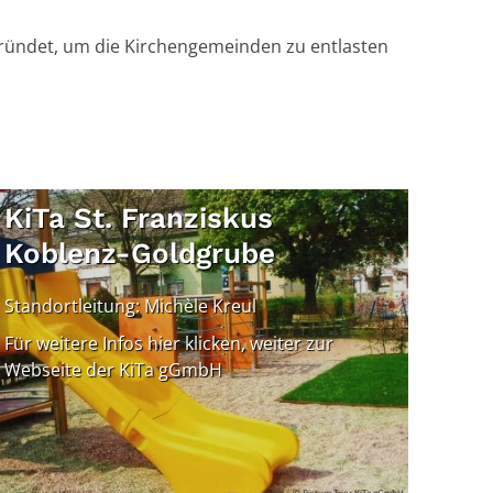
egründet, um die Kirchengemeinden zu entlasten
KiTa St. Franziskus
Koblenz-Goldgrube
Standortleitung: Michèle Kreul
Für weitere Infos hier klicken, weiter zur
Webseite der KiTa gGmbH
© Bistum Trier KiTa gGmbH