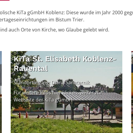
katholische KiTa gGmbH Koblenz: Diese wurde im Jahr 2000 g
ertageseinrichtungen im Bistum Trier.
sind auch Orte von Kirche, wo Glaube gelebt wird.
KiTa St. Elisabeth Koblenz-
Rauental
Standortleitung: Diana Saneternik
Für weitere Infos hier klicken, weiter zur
Webseite der KiTa gGmbH
H
© Bistum Trier KiTa gGmbH