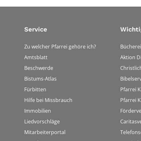
Service
Wichti
Zu welcher Pfarrei gehöre ich?
Bücherei
Amtsblatt
Aktion Di
Beschwerde
Christli
Bistums-Atlas
Bibelser
Fürbitten
Pfarrei K
Hilfe bei Missbrauch
Pfarrei K
Immobilien
Förderve
Liedvorschläge
Caritasv
Mitarbeiterportal
Telefons