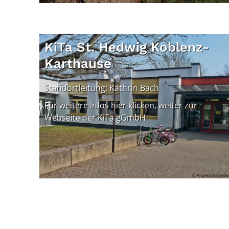
KiTa St. Hedwig Koblenz-
Karthause
Standortleitung: Kathrin Bach
Für weitere Infos hier klicken, weiter zur
Webseite der KiTa gGmbH
© Andrea Maßfelle