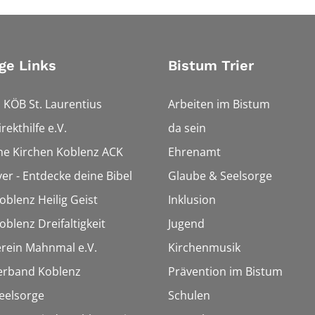
ge Links
Bistum Trier
 KÖB St. Laurentius
Arbeiten im Bistum
rekthilfe e.V.
da sein
che Kirchen Koblenz ACK
Ehrenamt
ver - Entdecke deine Bibel
Glaube & Seelsorge
oblenz Heilig Geist
Inklusion
oblenz Dreifaltigkeit
Jugend
rein Mahnmal e.V.
Kirchenmusik
erband Koblenz
Prävention im Bistum
eelsorge
Schulen