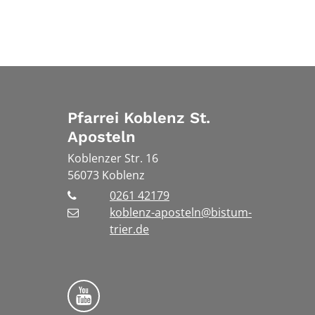
Pfarrei Koblenz St.
Aposteln
Koblenzer Str. 16
56073
Koblenz
0261 42179
koblenz-aposteln@bistum-
trier.de
Bistum Trier auf YouTube