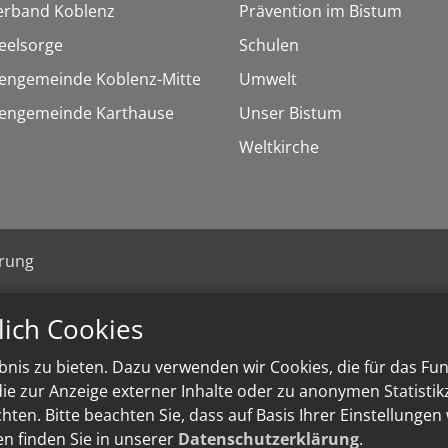
erband Koblenz
Prävention im Bistum
eelsorge
Schulen
hengemeinde Koblenz-Mitte
Umwelt
chengemeinde Karthause
Unser Bistum
Weltkirche
ärung
lich Cookies
nis zu bieten. Dazu verwenden wir Cookies, die für das Fu
e zur Anzeige externer Inhalte oder zu anonymen Statisti
ten. Bitte beachten Sie, dass auf Basis Ihrer Einstellungen
en finden Sie in unserer
Datenschutzerklärung
.