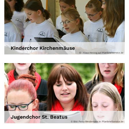
Kinderchor Kirchenmäuse
© - Klaus Herzog auf Pfarrbriefservice.de
Jugendchor St. Beatus
© Bild: Peter Weidemann In: Pfarrbriefservice.de