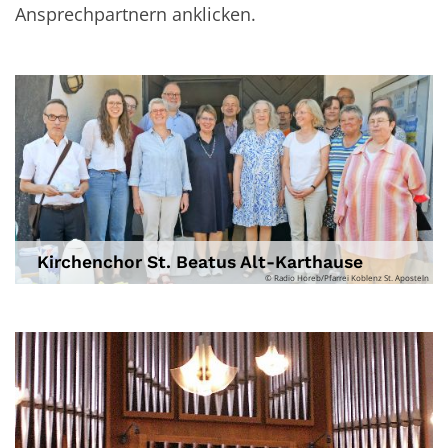
Ansprechpartnern anklicken.
Kirchenchor St. Beatus Alt-Karthause
© Radio Horeb/Pfarrei Koblenz St. Aposteln