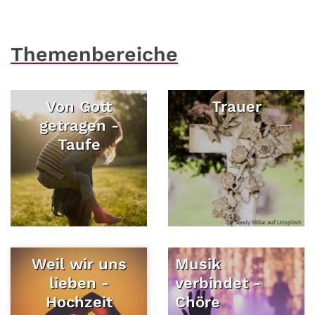
Themenbereiche
Von Gott
Trauer
getragen -
Taufe
© Sandy Millar auf Unsplash
Weil wir uns
Musik
lieben -
verbindet -
Hochzeit
Chöre