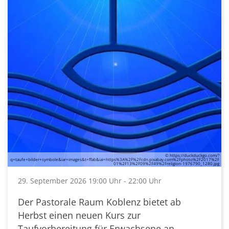
© https://duckduckgo.com/?
q=taufe+bilder+symbole&iar=images&t=ffab&iai=https%3A%2F%2Fcdn.pixabay.com%2Fphoto%2F2017%2F
01%2F13%2F09%2F49%2Freligion-1976790_1280.jpg
29. September 2026 19:00 Uhr - 22:00 Uhr
Der Pastorale Raum Koblenz bietet ab
Herbst einen neuen Kurs zur
Taufvorbereitung für Erwachsene an.