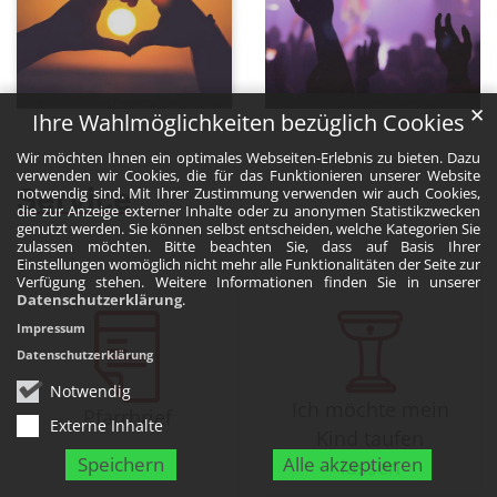
© CC0 1.0 - Public Domain (von unsplash.com)
© CC0 1.0 - Public Domain (von unsplash.com)
✕
Ihre Wahlmöglichkeiten bezüglich Cookies
Wir möchten Ihnen ein optimales Webseiten-Erlebnis zu bieten. Dazu
verwenden wir Cookies, die für das Funktionieren unserer Website
Service
notwendig sind. Mit Ihrer Zustimmung verwenden wir auch Cookies,
die zur Anzeige externer Inhalte oder zu anonymen Statistikzwecken
genutzt werden. Sie können selbst entscheiden, welche Kategorien Sie
zulassen möchten. Bitte beachten Sie, dass auf Basis Ihrer
Einstellungen womöglich nicht mehr alle Funktionalitäten der Seite zur
Verfügung stehen. Weitere Informationen finden Sie in unserer
Datenschutzerklärung
.
Impressum
Datenschutzerklärung
Notwendig
Ich möchte mein
Pfarrbrief
Externe Inhalte
Kind taufen
Speichern
Alle akzeptieren
lassen