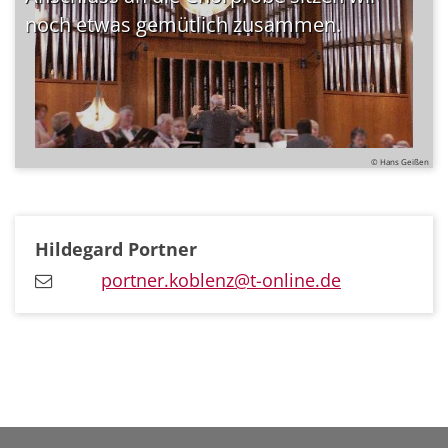
noch etwas gemütlich zusammen.
© Hans Geißen
Hildegard
Portner
portner.koblenz@t-online.de