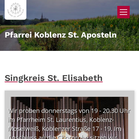
Zum Inhalt springen
Pfarrei Koblenz St. Aposteln
Singkreis St. Elisabeth
Wir proben donnerstags von 19 - 20.30 Uhr
im Pfarrheim St. Laurentius, Koblenz-
Moselweiß, Koblenzer Straße 17 - 19. Im
Anschluss an die Chorprobe sitzen wir