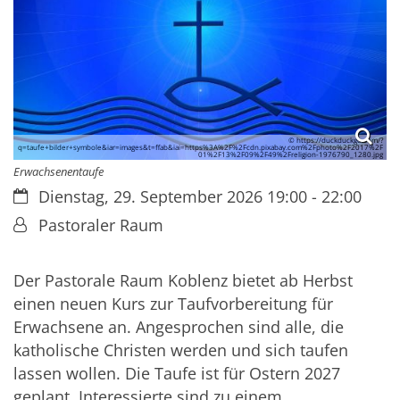
© https://duckduckgo.com/?
q=taufe+bilder+symbole&iar=images&t=ffab&iai=https%3A%2F%2Fcdn.pixabay.com%2Fphoto%2F2017%2F
01%2F13%2F09%2F49%2Freligion-1976790_1280.jpg
Erwachsenentaufe
Datum:
Dienstag, 29. September 2026 19:00 - 22:00
Von:
Pastoraler Raum
Der Pastorale Raum Koblenz bietet ab Herbst
einen neuen Kurs zur Taufvorbereitung für
Erwachsene an. Angesprochen sind alle, die
katholische Christen werden und sich taufen
lassen wollen. Die Taufe ist für Ostern 2027
geplant. Interessierte sind zu einem