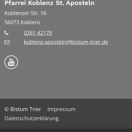
Pfarrei Koblenz St. Aposteln
Koblenzer Str. 16
56073
Koblenz
0261 42179
koblenz-aposteln@bistum-trier.de
Bistum Trier auf YouTube
© Bistum Trier
Impressum
Datenschutzerklärung