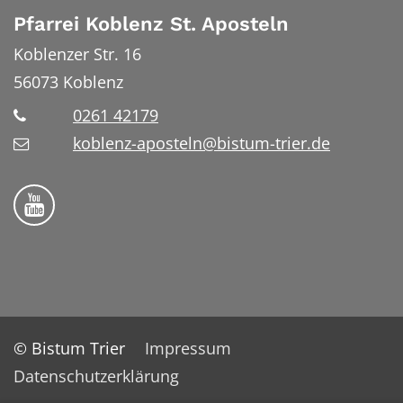
Pfarrei Koblenz St. Aposteln
Koblenzer Str. 16
56073
Koblenz
0261 42179
koblenz-aposteln@bistum-trier.de
Bistum Trier auf YouTube
© Bistum Trier
Impressum
Datenschutzerklärung