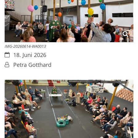
IMG-20260614-WA0013
Datum:
18. Juni 2026
Von:
Petra Gotthard