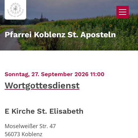
Zum Inhalt springen
Pfarrei Koblenz St. Aposteln
:
Sonntag, 27. September 2026 11:00
Wortgottesdienst
E Kirche St. Elisabeth
Moselweißer Str. 47
56073
Koblenz