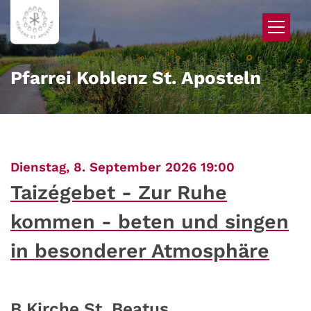
Zum Inhalt springen
Pfarrei Koblenz St. Aposteln
:
Dienstag, 8. September 2026 19:00
Taizégebet - Zur Ruhe
kommen - beten und singen
in besonderer Atmosphäre
B Kirche St. Beatus