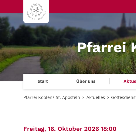
Zum Inhalt springen
Pfarrei 
Start
Über uns
Aktue
Pfarrei Koblenz St. Aposteln
Aktuelles
Gottesdiens
:
Freitag, 16. Oktober 2026 18:00