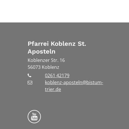
Pfarrei Koblenz St.
Aposteln
Koblenzer Str. 16
56073
Koblenz
0261 42179
koblenz-aposteln@bistum-
trier.de
Bistum Trier auf YouTube