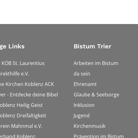
ge Links
Bistum Trier
 KÖB St. Laurentius
Arbeiten im Bistum
rekthilfe e.V.
da sein
che Kirchen Koblenz ACK
Ehrenamt
ver - Entdecke deine Bibel
Glaube & Seelsorge
oblenz Heilig Geist
Inklusion
oblenz Dreifaltigkeit
Jugend
rein Mahnmal e.V.
Kirchenmusik
erband Koblenz
Prävention im Bistum