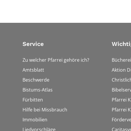
Service
Wichti
Zu welcher Pfarrei gehöre ich?
Bücherei
Amtsblatt
Aktion Di
Beschwerde
Christli
Bistums-Atlas
Bibelser
Fürbitten
Pfarrei K
Hilfe bei Missbrauch
Pfarrei K
Immobilien
Förderve
Liedvorschläge
Caritasv