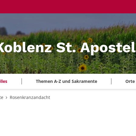
Koblenz St. Aposte
lles
Themen A-Z und Sakramente
Orte
te
Rosenkranzandacht