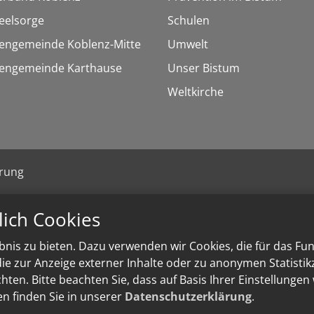
eelsorge
Schulen
hengemeinde Koblenz-Mitte
Umwelt
chengemeinde Karthause
Unser Bistum
Weltkirche
ärung
lich Cookies
nis zu bieten. Dazu verwenden wir Cookies, die für das Fu
e zur Anzeige externer Inhalte oder zu anonymen Statisti
ten. Bitte beachten Sie, dass auf Basis Ihrer Einstellungen
en finden Sie in unserer
Datenschutzerklärung
.