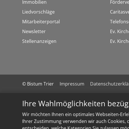
Immobilien
Förderve
Liedvorschläge
Caritasv
Mitarbeiterportal
Telefons
Newsletter
Ev. Kirc
Stellenanzeigen
Ev. Kir
© Bistum Trier
Impressum
Datenschutzerkl
Ihre Wahlmöglichkeiten bezüg
Wir möchten Ihnen ein optimales Webseiten-Erleb
Ihrer Zustimmung verwenden wir auch Cookies, di
entscheiden, welche Kategorien Sie zulassen möch