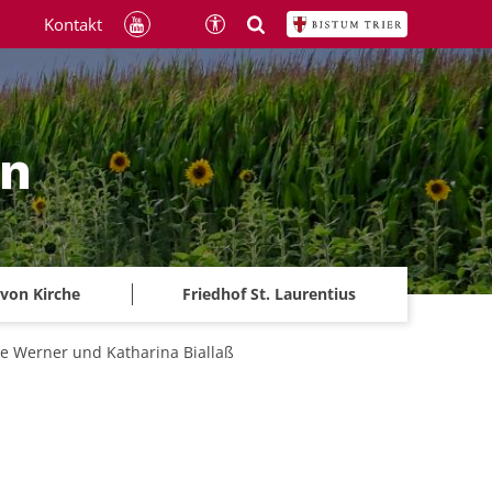
Kontakt
ln
 von Kirche
Friedhof St. Laurentius
te Werner und Katharina Biallaß