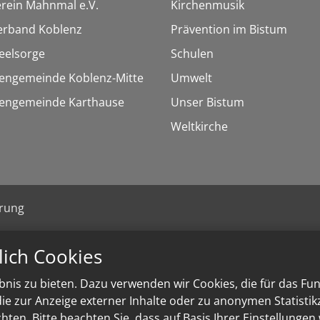
rein Mahnmal e.V.
Kirchenmusik
erband Koblenz
Prävention im Bistum
eelsorge
Schulen
hengemeinde Koblenz-Mitte
Umwelt
chengemeinde Karthause
Unser Bistum
Weltkirche
ärung
lich Cookies
nis zu bieten. Dazu verwenden wir Cookies, die für das Fu
e zur Anzeige externer Inhalte oder zu anonymen Statisti
ten. Bitte beachten Sie, dass auf Basis Ihrer Einstellungen