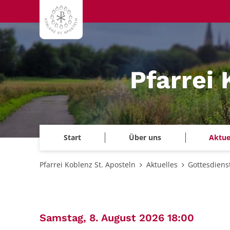
Zum Inhalt springen
Pfarrei 
Start
Über uns
Aktue
Pfarrei Koblenz St. Aposteln
Aktuelles
Gottesdiens
:
Samstag, 8. August 2026 18:00