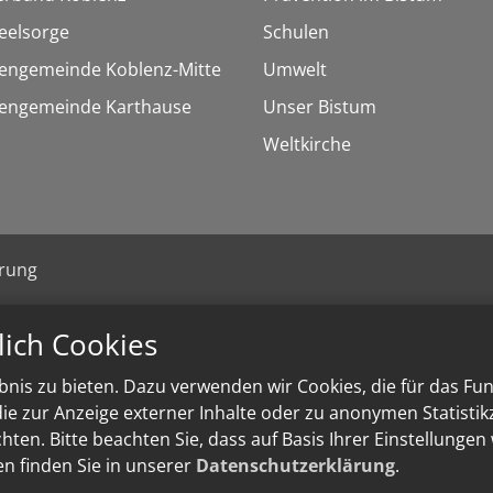
eelsorge
Schulen
hengemeinde Koblenz-Mitte
Umwelt
chengemeinde Karthause
Unser Bistum
Weltkirche
ärung
lich Cookies
nis zu bieten. Dazu verwenden wir Cookies, die für das Fu
e zur Anzeige externer Inhalte oder zu anonymen Statisti
ten. Bitte beachten Sie, dass auf Basis Ihrer Einstellungen
en finden Sie in unserer
Datenschutzerklärung
.