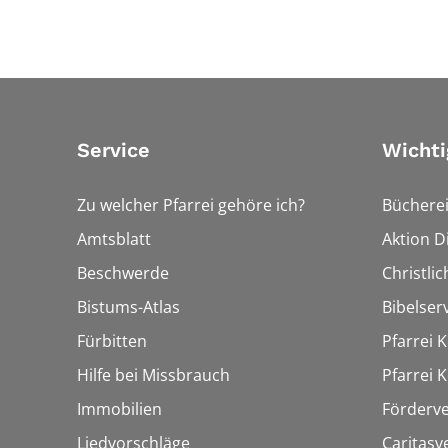
Service
Wichti
Zu welcher Pfarrei gehöre ich?
Bücherei
Amtsblatt
Aktion Di
Beschwerde
Christli
Bistums-Atlas
Bibelser
Fürbitten
Pfarrei K
Hilfe bei Missbrauch
Pfarrei K
Immobilien
Förderve
Liedvorschläge
Caritasv