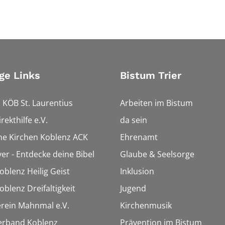
ge Links
Bistum Trier
 KÖB St. Laurentius
Arbeiten im Bistum
rekthilfe e.V.
da sein
che Kirchen Koblenz ACK
Ehrenamt
ver - Entdecke deine Bibel
Glaube & Seelsorge
oblenz Heilig Geist
Inklusion
oblenz Dreifaltigkeit
Jugend
rein Mahnmal e.V.
Kirchenmusik
erband Koblenz
Prävention im Bistum