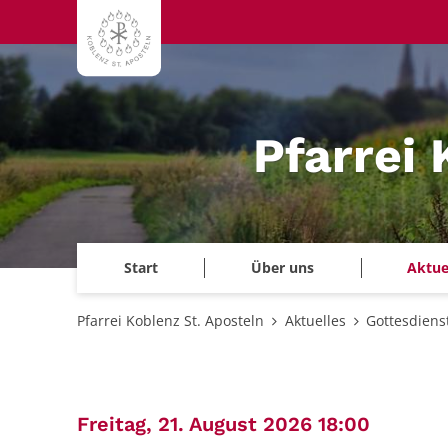
Zum Inhalt springen
Pfarrei 
Start
Über uns
Aktue
Pfarrei Koblenz St. Aposteln
Aktuelles
Gottesdiens
:
Freitag, 21. August 2026 18:00