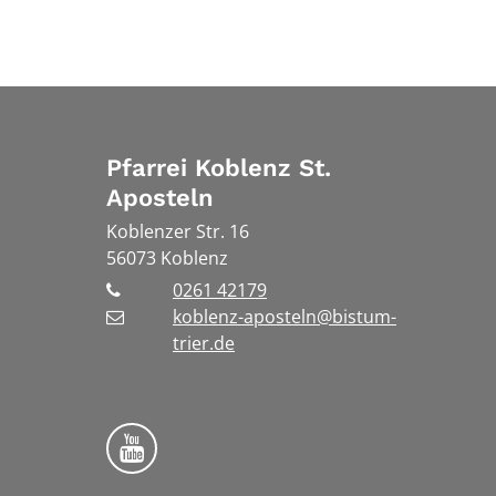
Pfarrei Koblenz St.
Aposteln
Koblenzer Str. 16
56073
Koblenz
0261 42179
koblenz-aposteln@bistum-
trier.de
Bistum Trier auf YouTube