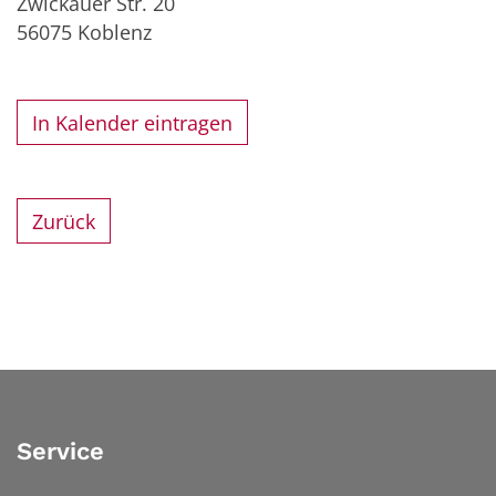
Zwickauer Str. 20
56075
Koblenz
In Kalender eintragen
Zurück
Service