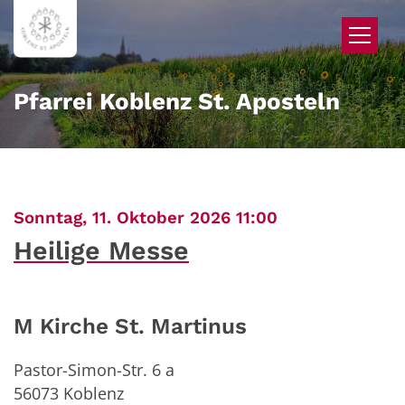
Zum Inhalt springen
Pfarrei Koblenz St. Aposteln
:
Sonntag, 11. Oktober 2026 11:00
Heilige Messe
M Kirche St. Martinus
Pastor-Simon-Str. 6 a
56073
Koblenz