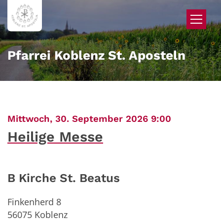
Zum Inhalt springen
Pfarrei Koblenz St. Aposteln
:
Mittwoch, 30. September 2026 9:00
Heilige Messe
B Kirche St. Beatus
Finkenherd 8
56075
Koblenz