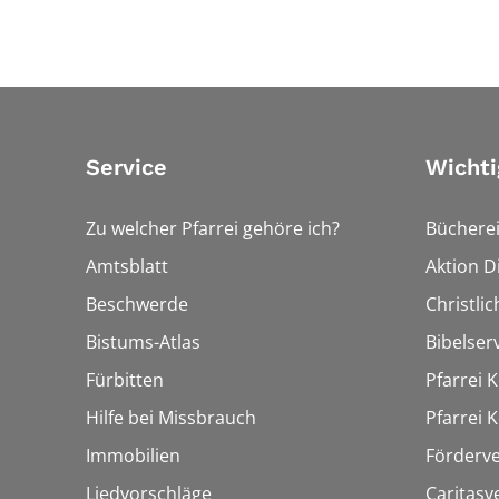
Service
Wichti
Zu welcher Pfarrei gehöre ich?
Bücherei
Amtsblatt
Aktion Di
Beschwerde
Christli
Bistums-Atlas
Bibelser
Fürbitten
Pfarrei K
Hilfe bei Missbrauch
Pfarrei K
Immobilien
Förderve
Liedvorschläge
Caritasv