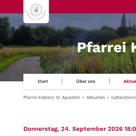
Zum Inhalt springen
Pfarrei 
Start
Über uns
Aktue
Pfarrei Koblenz St. Aposteln
Aktuelles
Gottesdiens
Donnerstag, 24. September 2026 18: