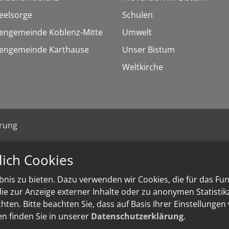
eelsorge
Schulen
hengemeinde Koblenz-Mitte
Umwelt
chengemeinde Karthause
Unser Bistum
Weltkirche
ärung
lich Cookies
nis zu bieten. Dazu verwenden wir Cookies, die für das Fu
e zur Anzeige externer Inhalte oder zu anonymen Statisti
ten. Bitte beachten Sie, dass auf Basis Ihrer Einstellungen
en finden Sie in unserer
Datenschutzerklärung
.