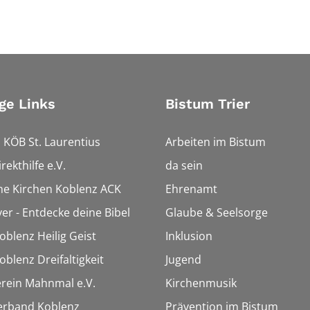
ge Links
Bistum Trier
 KÖB St. Laurentius
Arbeiten im Bistum
rekthilfe e.V.
da sein
che Kirchen Koblenz ACK
Ehrenamt
ver - Entdecke deine Bibel
Glaube & Seelsorge
oblenz Heilig Geist
Inklusion
oblenz Dreifaltigkeit
Jugend
rein Mahnmal e.V.
Kirchenmusik
erband Koblenz
Prävention im Bistum