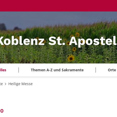
Koblenz St. Aposte
lles
Themen A-Z und Sakramente
Orte
te
Heilige Messe
:
00