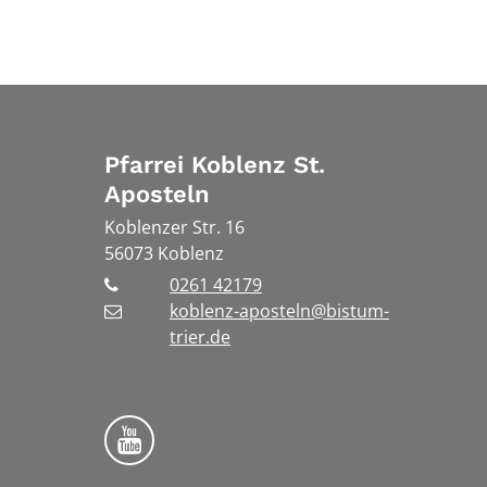
Pfarrei Koblenz St.
Aposteln
Koblenzer Str. 16
56073
Koblenz
0261 42179
koblenz-aposteln@bistum-
trier.de
Bistum Trier auf YouTube