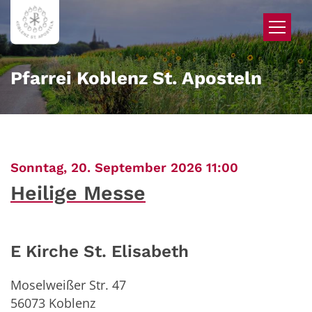
Zum Inhalt springen
Pfarrei Koblenz St. Aposteln
:
Sonntag, 20. September 2026 11:00
Heilige Messe
E Kirche St. Elisabeth
Moselweißer Str. 47
56073
Koblenz