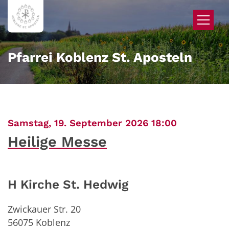
Zum Inhalt springen
Pfarrei Koblenz St. Aposteln
:
Samstag, 19. September 2026 18:00
Heilige Messe
H Kirche St. Hedwig
Zwickauer Str. 20
56075
Koblenz