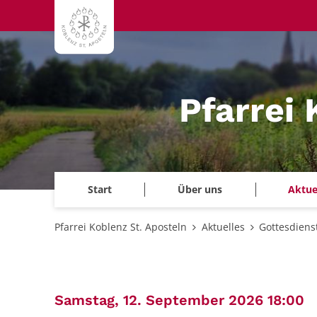
Zum Inhalt springen
Pfarrei 
Start
Über uns
Aktue
Pfarrei Koblenz St. Aposteln
Aktuelles
Gottesdiens
:
Samstag, 12. September 2026 18:00