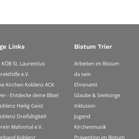
ge Links
Bistum Trier
 KÖB St. Laurentius
Arbeiten im Bistum
rekthilfe e.V.
da sein
che Kirchen Koblenz ACK
Ehrenamt
ver - Entdecke deine Bibel
Glaube & Seelsorge
oblenz Heilig Geist
Inklusion
oblenz Dreifaltigkeit
Jugend
rein Mahnmal e.V.
Kirchenmusik
erband Koblenz
Prävention im Bistum