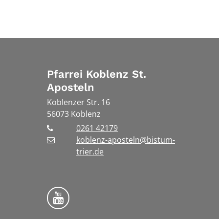
Pfarrei Koblenz St.
Aposteln
Koblenzer Str. 16
56073
Koblenz
0261 42179
koblenz-aposteln@bistum-
trier.de
Bistum Trier auf YouTube