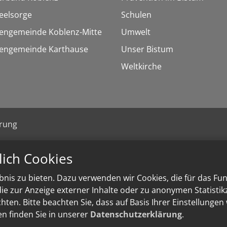
eelsorge
Schulen
hengemeinde Koblenz-Mitte
Umwelt
chengemeinde Karthause
Unser Bistum
Weltkirche
ärung
lich Cookies
nis zu bieten. Dazu verwenden wir Cookies, die für das Fu
e zur Anzeige externer Inhalte oder zu anonymen Statisti
ten. Bitte beachten Sie, dass auf Basis Ihrer Einstellungen
en finden Sie in unserer
Datenschutzerklärung
.