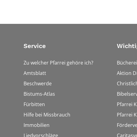
Service
Wichti
Zu welcher Pfarrei gehöre ich?
Bücherei
Amtsblatt
Aktion Di
Beschwerde
Christli
Bistums-Atlas
Bibelser
Fürbitten
Pfarrei K
Hilfe bei Missbrauch
Pfarrei K
Immobilien
Förderve
Liedvorschläge
Caritasv