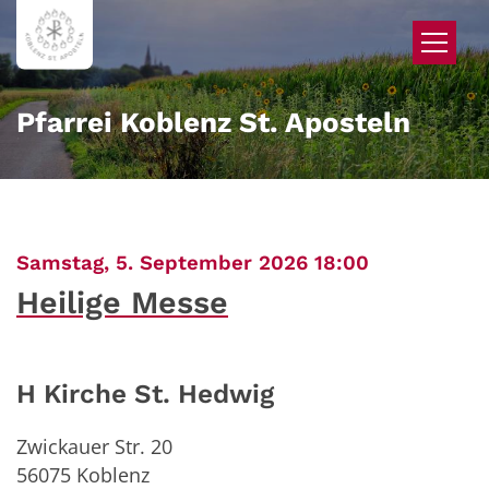
Zum Inhalt springen
Pfarrei Koblenz St. Aposteln
:
Samstag, 5. September 2026 18:00
Heilige Messe
H Kirche St. Hedwig
Zwickauer Str. 20
56075
Koblenz