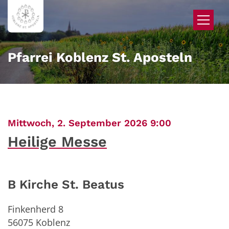
Zum Inhalt springen
Pfarrei Koblenz St. Aposteln
:
Mittwoch, 2. September 2026 9:00
Heilige Messe
B Kirche St. Beatus
Finkenherd 8
56075
Koblenz