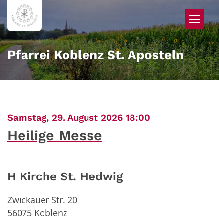
Zum Inhalt springen
Pfarrei Koblenz St. Aposteln
:
Samstag, 29. August 2026 18:00
Heilige Messe
H Kirche St. Hedwig
Zwickauer Str. 20
56075
Koblenz