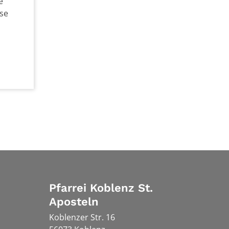
e
lse
Pfarrei Koblenz St.
Aposteln
Koblenzer Str. 16