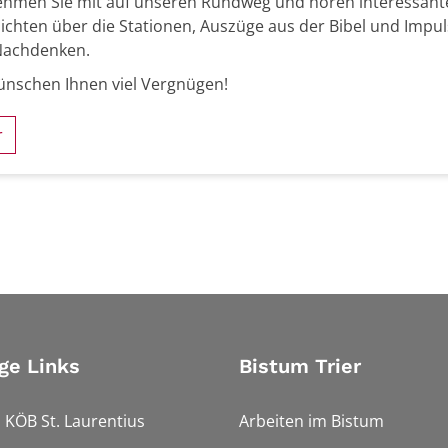
ehmen Sie mit auf unseren Rundweg und hören interessant
ichten über die Stationen, Auszüge aus der Bibel und Impu
Nachdenken.
ünschen Ihnen viel Vergnügen!
r
ge Links
Bistum Trier
 KÖB St. Laurentius
Arbeiten im Bistum