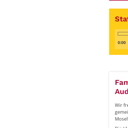
Sta
0:00
Fam
Aud
Wir fr
gemei
Mosel