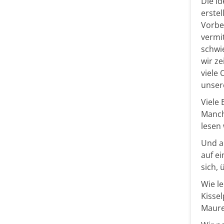
Die Id
erste
Vorbe
vermi
schwi
wir ze
viele 
unser
Viele
Manch
lesen
Und a
auf e
sich,
Wie l
Kisse
Maure