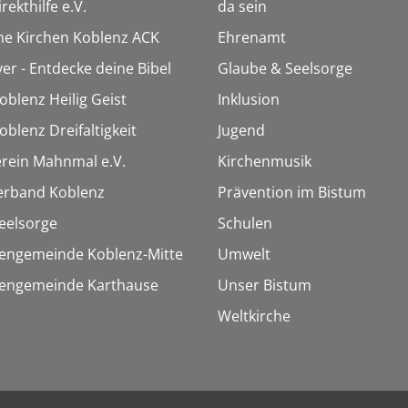
rekthilfe e.V.
da sein
che Kirchen Koblenz ACK
Ehrenamt
ver - Entdecke deine Bibel
Glaube & Seelsorge
oblenz Heilig Geist
Inklusion
oblenz Dreifaltigkeit
Jugend
rein Mahnmal e.V.
Kirchenmusik
erband Koblenz
Prävention im Bistum
eelsorge
Schulen
hengemeinde Koblenz-Mitte
Umwelt
chengemeinde Karthause
Unser Bistum
Weltkirche