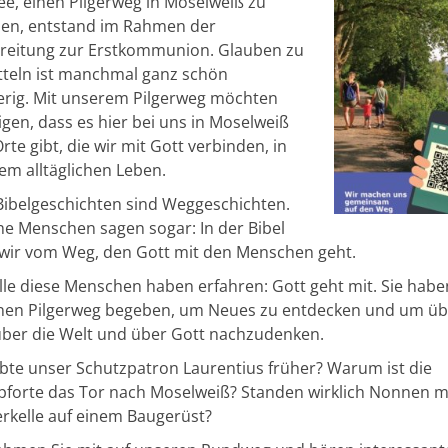
ee, einen Pilgerweg in Moselweiß zu
llen, entstand im Rahmen der
reitung zur Erstkommunion. Glauben zu
tteln ist manchmal ganz schön
erig. Mit unserem Pilgerweg möchten
igen, dass es hier bei uns in Moselweiß
Orte gibt, die wir mit Gott verbinden, in
em alltäglichen Leben.
 Bibelgeschichten sind Weggeschichten.
e Menschen sagen sogar: In der Bibel
 wir vom Weg, den Gott mit den Menschen geht.
lle diese Menschen haben erfahren: Gott geht mit. Sie habe
inen Pilgerweg begeben, um Neues zu entdecken und um üb
 über die Welt und über Gott nachzudenken.
ebte unser Schutzpatron Laurentius früher? Warum ist die
lpforte das Tor nach Moselweiß? Standen wirklich Nonnen m
rkelle auf einem Baugerüst?