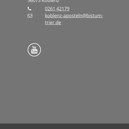
56073
Koblenz
0261 42179
koblenz-aposteln@bistum-
trier.de
Bistum Trier auf YouTube