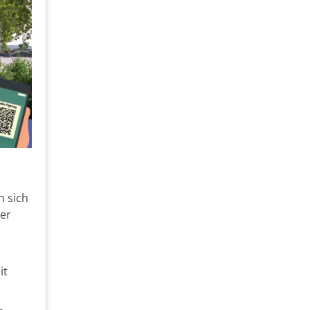
n sich
er
it