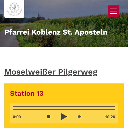
Zum Inhalt springen
Pfarrei Koblenz St. Aposteln
Moselweißer Pilgerweg
Station 13
0:00
10:20