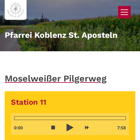
Zum Inhalt springen
Pfarrei Koblenz St. Aposteln
Moselweißer Pilgerweg
Station 11
0:00
7:58