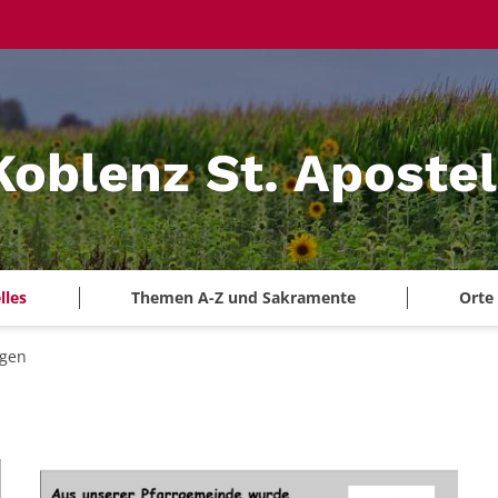
Koblenz St. Aposte
lles
Themen A-Z und Sakramente
Orte
igen