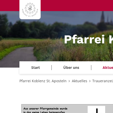
Zum Inhalt springen
Pfarrei 
Start
Über uns
Aktue
Pfarrei Koblenz St. Aposteln
Aktuelles
Traueranze