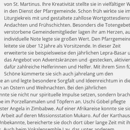
von St. Martinus. Ihre Kreativität stellte sie in vielfältiger 
in den Dienst der Pfarrgemeinde. Schon früh wirkte sie i
Liturgiekreis mit und gestaltete zahllose Wortgottesdiens
Andachten und Frühschichten. Besonders die Totengebet
verstorbene Gemeindemitglieder lagen ihr am Herzen, au
individuelle Note legte sie großen Wert. Den Pfarrgemein
leitete sie über 12 Jahre als Vorsitzende. In dieser Zeit
erweiterte sie beispielsweise den jährlichen Lepra-Basar
das Angebot von Adventskränzen und -gestecken, aktivier
dafür zahlreiche Helferinnen und Helfer. Mit ihrem Sinn f
Schöne kümmerte sie sich auch jahrelang um den
e an und legte besondere Sorgfalt und Ideenreichtum in di
n an Ostern und Weihnachten. Bei den jährlichen
te sie nicht nur spirituelle Impulse setzen, sondern brach
pe im Porzellanmalen und Töpfern an. Uschi Göbel pflegte
er Angela in Zimbabwe. Auf einer Afrikareise konnte sie si
 Arbeit auf deren Missionsstation Mukaro. Auf der Karthau
 Unbekannte, bereicherte sie doch dort über lange Zeit mit i
us. Auch beim Vokalensemble Lay, das unter anderem