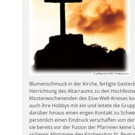
© jeffjacobs1990 / Pixabay.com
Blumenschmuck in der Kirche, fertigte Gesteck
Herrichtung des Altarraums zu den Hochfeste
Klosterwochenenden des Eine-Welt-Kreises konn
auch ihre Hobbys mit ein und leitete die Grup
darüber hinaus einen engen Kontakt zu Schwest
persönlich einen Eindruck verschaffen von der
sie bereits vor der Fusion der Pfarreien keine
sicheren Altstimme den Kirchenchor St. Beat