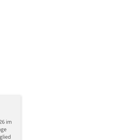
26 im
nge
glied