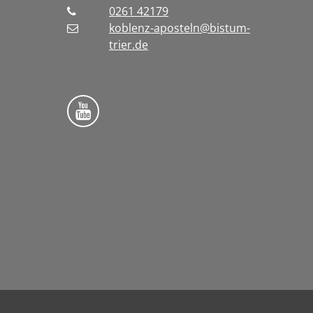
0261 42179
koblenz-aposteln@bistum-
trier.de
Bistum Trier auf YouTube