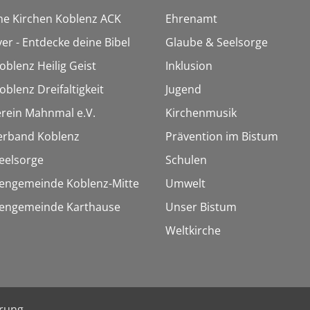
che Kirchen Koblenz ACK
Ehrenamt
ver - Entdecke deine Bibel
Glaube & Seelsorge
oblenz Heilig Geist
Inklusion
oblenz Dreifaltigkeit
Jugend
rein Mahnmal e.V.
Kirchenmusik
erband Koblenz
Prävention im Bistum
eelsorge
Schulen
hengemeinde Koblenz-Mitte
Umwelt
chengemeinde Karthause
Unser Bistum
Weltkirche
ärung