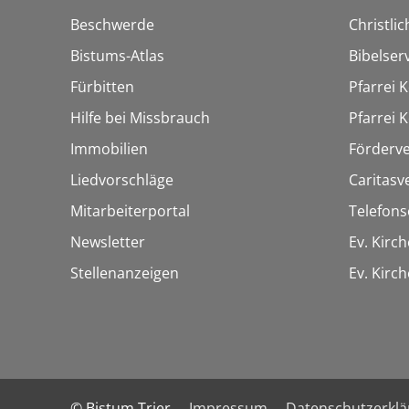
Beschwerde
Christli
Bistums-Atlas
Bibelser
Fürbitten
Pfarrei K
Hilfe bei Missbrauch
Pfarrei K
Immobilien
Förderve
Liedvorschläge
Caritasv
Mitarbeiterportal
Telefons
Newsletter
Ev. Kirc
Stellenanzeigen
Ev. Kir
© Bistum Trier
Impressum
Datenschutzerkl