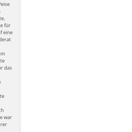
Weise
m
te,
e für
f eine
derat
 um
te
ür das
e
te
ch
se war
hrer