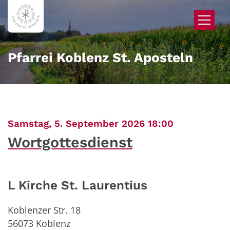
Zum Inhalt springen
Pfarrei Koblenz St. Aposteln
:
Samstag, 5. September 2026 18:00
Wortgottesdienst
L Kirche St. Laurentius
Koblenzer Str. 18
56073
Koblenz