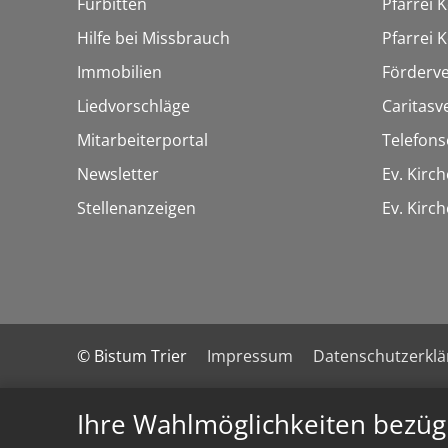
Fürbitten
Pfarrei K
Hilfe bei Missbrauch
Pfarrei K
Immobilien
Förderve
Liedvorschläge
Caritasv
Mitarbeiterportal
Telefons
Newsletter
Ev. Kirc
Stellenanzeigen
Ev. Kir
© Bistum Trier
Impressum
Datenschutzerkl
Ihre Wahlmöglichkeiten bezüg