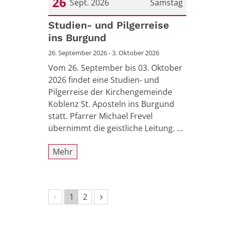
26
Sept. 2026
Samstag
Datum: 26. September 2026
Studien- und Pilgerreise
ins Burgund
26. September 2026 - 3. Oktober 2026
Vom 26. September bis 03. Oktober
2026 findet eine Studien- und
Pilgerreise der Kirchengemeinde
Koblenz St. Aposteln ins Burgund
statt. Pfarrer Michael Frevel
übernimmt die geistliche Leitung. ...
Mehr
Vorherige Seite
Nächste Seite
1
2