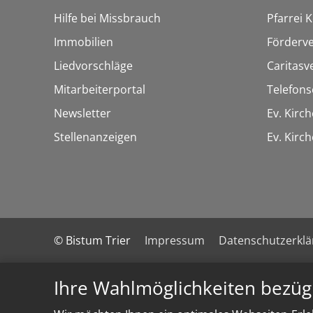
Hilfe bei Missbrauch
Pfarrei K
Immobilien
Förderve
Liedvorschläge
Caritasv
Mitarbeiterportal
Telefons
Newsletter
Ev. Kirc
Stellenanzeigen
Ev. Kir
© Bistum Trier
Impressum
Datenschutzerkl
Ihre Wahlmöglichkeiten bezüg