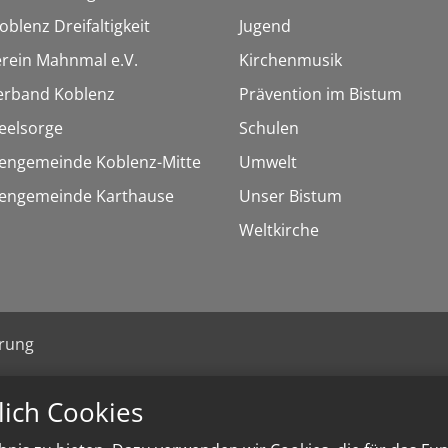
oblenz Dreifaltigkeit
Jugend
rein Mahnmal e.V.
Kirchenmusik
erband Koblenz
Prävention im Bistum
eelsorge
Schulen
hengemeinde Koblenz-Mitte
Umwelt
chengemeinde Karthause
Unser Bistum
Weltkirche
ärung
lich Cookies