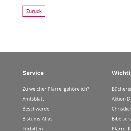
Zurück
Service
Wichti
Zu welcher Pfarrei gehöre ich?
Bücherei
Amtsblatt
Aktion Di
Beschwerde
Christli
Bistums-Atlas
Bibelser
Fürbitten
Pfarrei K