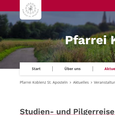
Zum Inhalt springen
Pfarrei 
Start
Über uns
Aktue
Pfarrei Koblenz St. Aposteln
Aktuelles
Veranstaltu
Studien- und Pilgerreis