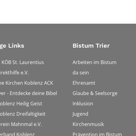
ge Links
Bistum Trier
 KÖB St. Laurentius
Arbeiten im Bistum
rekthilfe e.V.
da sein
che Kirchen Koblenz ACK
Ehrenamt
ver - Entdecke deine Bibel
Glaube & Seelsorge
oblenz Heilig Geist
Inklusion
oblenz Dreifaltigkeit
Jugend
rein Mahnmal e.V.
Kirchenmusik
erband Koblenz
Prävention im Bistum