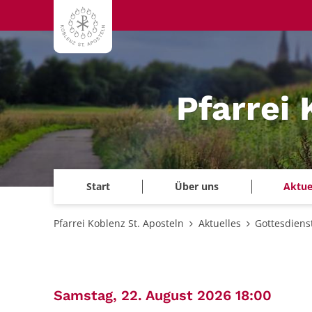
Zum Inhalt springen
Pfarrei 
Start
Über uns
Aktue
Pfarrei Koblenz St. Aposteln
Aktuelles
Gottesdiens
:
Samstag, 22. August 2026 18:00