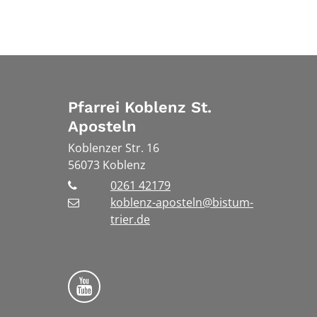
Pfarrei Koblenz St.
Aposteln
Koblenzer Str. 16
56073
Koblenz
0261 42179
koblenz-aposteln@bistum-
trier.de
Bistum Trier auf YouTube