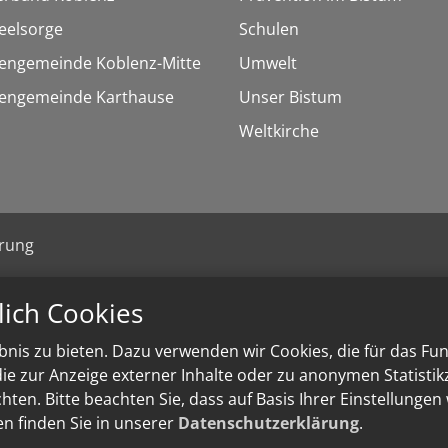
eelsorge
Schulen
hengemeinde Koblenz-Mitte
Umwelt
chengemeinde Karthause
Unser Bistum
Weltkirche
ärung
lich Cookies
nis zu bieten. Dazu verwenden wir Cookies, die für das Fu
e zur Anzeige externer Inhalte oder zu anonymen Statisti
ten. Bitte beachten Sie, dass auf Basis Ihrer Einstellungen
en finden Sie in unserer
Datenschutzerklärung
.