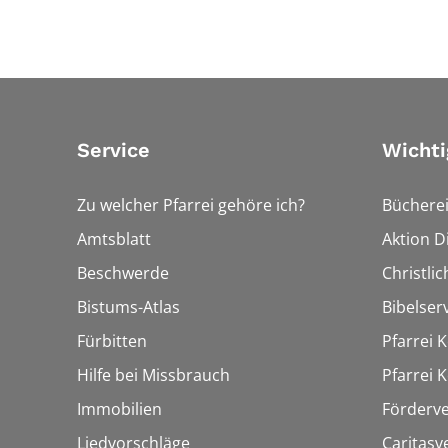
Service
Wichti
Zu welcher Pfarrei gehöre ich?
Bücherei
Amtsblatt
Aktion Di
Beschwerde
Christli
Bistums-Atlas
Bibelser
Fürbitten
Pfarrei K
Hilfe bei Missbrauch
Pfarrei K
Immobilien
Förderve
Liedvorschläge
Caritasv