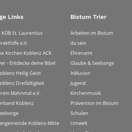
ge Links
Bistum Trier
 KÖB St. Laurentius
Arbeiten im Bistum
rekthilfe e.V.
da sein
che Kirchen Koblenz ACK
Ehrenamt
ver - Entdecke deine Bibel
Glaube & Seelsorge
oblenz Heilig Geist
Inklusion
oblenz Dreifaltigkeit
Jugend
rein Mahnmal e.V.
Kirchenmusik
erband Koblenz
Prävention im Bistum
eelsorge
Schulen
hengemeinde Koblenz-Mitte
Umwelt