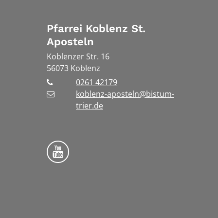
Pfarrei Koblenz St.
Aposteln
Koblenzer Str. 16
56073
Koblenz
0261 42179
koblenz-aposteln@bistum-
trier.de
Bistum Trier auf YouTube