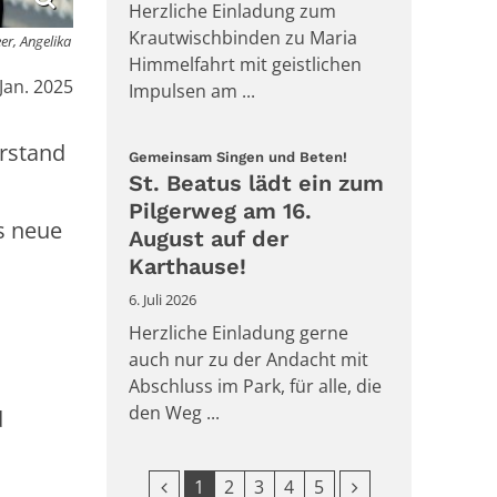
Herzliche Einladung zum
Krautwischbinden zu Maria
er, Angelika
Himmelfahrt mit geistlichen
:
 Jan. 2025
Impulsen am ...
orstand
:
Gemeinsam Singen und Beten!
St. Beatus lädt ein zum
Pilgerweg am 16.
s neue
August auf der
Karthause!
6. Juli 2026
Herzliche Einladung gerne
auch nur zu der Andacht mit
Abschluss im Park, für alle, die
den Weg ...
d
Vorherige Seite
Nächste Seite
1
2
3
4
5