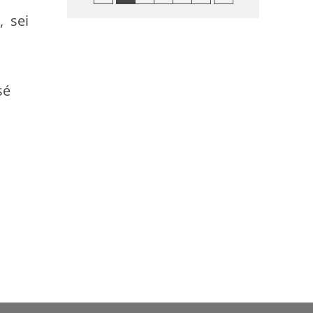
, sei
sé