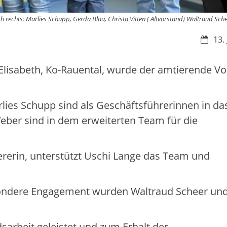
h rechts: Marlies Schupp, Gerda Blau, Christa Vitten ( Altvorstand) Waltraud Sche
Datum
13.
Elisabeth, Ko-Rauental, wurde der amtierende V
lies Schupp sind als Geschäftsführerinnen in da
ber sind in dem erweiterten Team für die
rerin, unterstützt Uschi Lange das Team und
ondere Engagement wurden Waltraud Scheer un
arbeit geleistet und zum Erhalt der