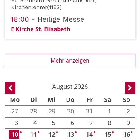
Hl. Bernhard von Clairvaux, Abt,
Kirchenlehrer(1153)
18:00
Heilige Messe
E Kirche St. Elisabeth
Mehr anzeigen
August 2026
Vorherige Seite
Näch
Mo
Di
Mi
Do
Fr
Sa
So
27
28
29
30
31
1
2
3
4
5
6
7
8
9
10
11
12
13
14
15
16
1
2
3
1
2
2
4