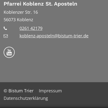
Pfarrei Koblenz St. Aposteln
Koblenzer Str. 16
56073
Koblenz
0261 42179
koblenz-aposteln@bistum-trier.de
Bistum Trier auf YouTube
© Bistum Trier
Impressum
Datenschutzerklärung