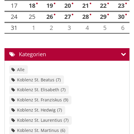
17
18
19
20
21
22
23
2
2
1
1
2
4
24
25
26
27
28
29
30
2
1
1
2
4
31
1
2
3
4
5
6
Kategorien
Alle
Koblenz St. Beatus
7
Koblenz St. Elisabeth
7
Koblenz St. Franziskus
9
Koblenz St. Hedwig
7
Koblenz St. Laurentius
7
Koblenz St. Martinus
6