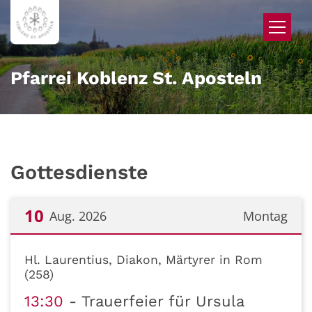
Zum Inhalt springen
Pfarrei Koblenz St. Aposteln
Gottesdienste
10
Aug. 2026
Montag
Datum: 10. August 2026
Hl. Laurentius, Diakon, Märtyrer in Rom
(258)
13:30
Trauerfeier für Ursula