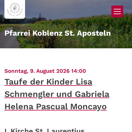
Zum Inhalt springen
Pfarrei Koblenz St. Aposteln
:
Sonntag, 9. August 2026 14:00
Taufe der Kinder Lisa
Schmengler und Gabriela
Helena Pascual Moncayo
L Kirche St. Laurentius