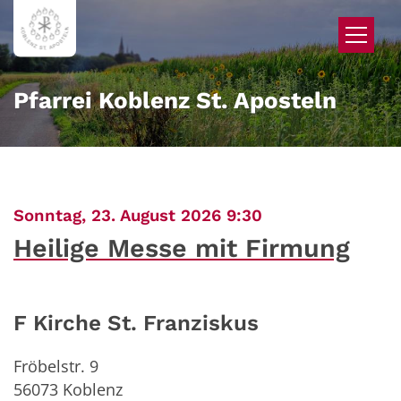
Zum Inhalt springen
Pfarrei Koblenz St. Aposteln
:
Sonntag, 23. August 2026 9:30
Heilige Messe mit Firmung
F Kirche St. Franziskus
Fröbelstr. 9
56073
Koblenz